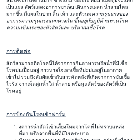
ลิ้น เหงือก เพดานปาก ข้างแก้ม ซอกกีบ ต่อมาเม็ดตุ่มจะแตก
เป็นแผล สัตว์แสดงอาการขาเจ็บ เดินกระเผลก นํ้าลายไหล
มากขึ้น มีแผลในปาก ลิ้น เท้า และหัวนม
ความรุนแรงของ
อาการความรุนแรงแตกต่างกัน ขึ้นอยู่กับภูมิต้านทานโรค
ความแข็งแรงของตัวสัตว์และ ปริมาณเชื้อโรค
การติดต่อ
สัตว์สามารถติดโรคนี้ได้
จากการกินอาหารหรือนํ้าที่มีเชื้อ
โรคปนเปื้อนอยู่ การหายใจเอาเชื้อที่ปะปนอยู่ในอากาศ
เข้าไป รวมถึงสัมผัสเข้ากับสารคัดหลั่งที่เกิดจากการขับเชื้อ
ไวรัส จากเม็ดตุ่มน้ำใส น้ำลาย หรือมูลสัตว์ของสัตว์ที่เป็น
โรคอยู่
การป้องกันโรคเข้าฟาร์ม
งดการนําสัตว์เข้าเลี้ยงใหม่จากโคที่ไม่ทราบแหล่ง
ที่มา หรือจากพื้นที่ที่มีโรคระบาด