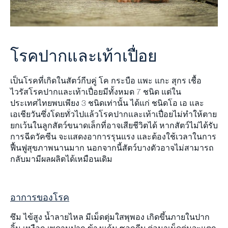
จดหมายข่าว
แผนผังเว็บไซต์
โรคปากและเท้าเปื่อย
ร่วมงานกับเรา
เป็นโรคที่เกิดในสัตว์กีบคู่ โค กระบือ แพะ แกะ สุกร เชื้อ
ไวรัสโรคปากและเท้าเปื่อยมีทั้งหมด 7 ชนิด แต่ใน
ประเทศไทยพบเพียง 3 ชนิดเท่านั้น ได้แก่ ชนิดโอ เอ และ
เอเชียวัน
ซึ่งโดยทั่วไปแล้วโรคปากและเท้าเปื่อยไม่ทําให้ตาย
ยกเว้นในลูกสัตว์ขนาดเล็กที่อาจเสียชีวิตได้ หากสัตว์ไม่ได้รับ
การฉีดวัคซีน จะแสดงอาการรุนแรง และต้องใช้เวลาในการ
ฟื้นฟูสุขภาพนานมาก นอกจากนี้สัตว์บางตัวอาจไม่สามารถ
กลับมามีผลผลิตได้เหมือนเดิม
อาการของโรค
ซึม ไข้สูง นํ้าลายไหล มีเม็ดตุ่มใสพุพอง เกิดขึ้นภายในปาก