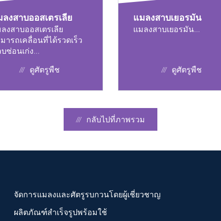
มลงสาบออสเตรเลีย
แมลงสาบเยอรมัน
ลงสาบออสเตรเลีย
แมลงสาบเยอรมัน...
มารถเคลื่อนที่ได้รวดเร็ว
บซ่อนเก่ง...
ดูศัตรูพืช
ดูศัตรูพืช
กลับไปที่ภาพรวม
จัดการแมลงและศัตรูรบกวนโดยผู้เชี่ยวชาญ
ผลิตภัณฑ์สำเร็จรูปพร้อมใช้