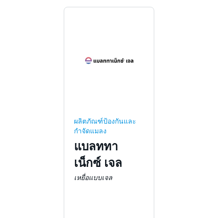
ผลิตภัณฑ์ป้องกันและ
กำจัดแมลง
แบลททา
เน็กซ์ เจล
เหยื่อแบบเจล