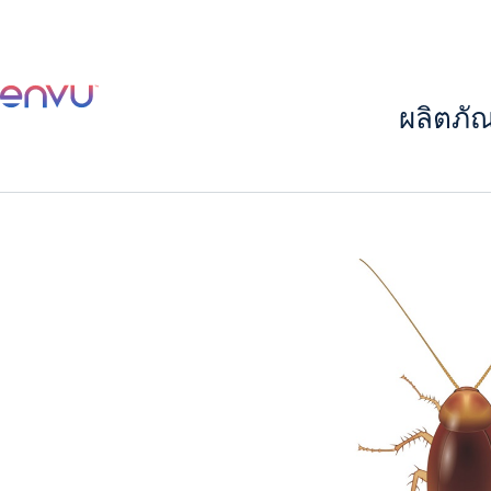
ผลิตภั