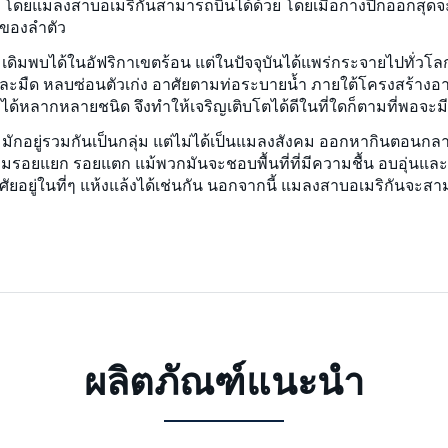
 โดยแมลงสาบอเมริกันสามารถบินได้ด้วย โดยเมื่อกางปีกออกสุด
ของลำตัว
เดิมพบได้ในอัฟริกาเขตร้อน แต่ในปัจจุบันได้แพร่กระจายไปทั่วโ
ชื้น และมืด หลบซ่อนตัวเก่ง อาศัยตามท่อระบายน้ำ ภายใต้โครงสร้าง
้หลากหลายชนิด จึงทำให้เจริญเติบโตได้ดีในที่ใดก็ตามที่พอจะ
มักอยู่รวมกันเป็นกลุ่ม แต่ไม่ได้เป็นแมลงสังคม ออกหากินตอนกล
ามรอยแยก รอยแตก แม้พวกมันจะชอบพื้นที่ที่มีความชื้น อบอุ่นและ
ยอยู่ในที่ๆ แห้งแล้งได้เช่นกัน นอกจากนี้ แมลงสาบอเมริกันจะสาม
ผลิตภัณฑ์แนะนำ