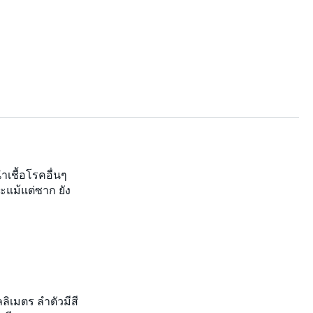
ำเชื้อโรคอื่นๆ
ละแม้แต่ซาก ยัง
ลิเมตร ลำตัวมีสี