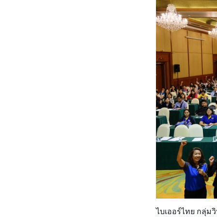
ไบเออร์ไทย กลุ่มว